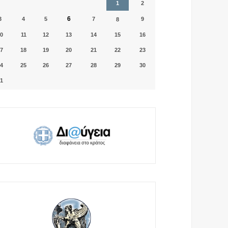
1
2
6
3
4
5
7
9
8
0
11
12
13
14
15
16
7
18
19
20
21
22
23
4
25
26
27
28
29
30
1