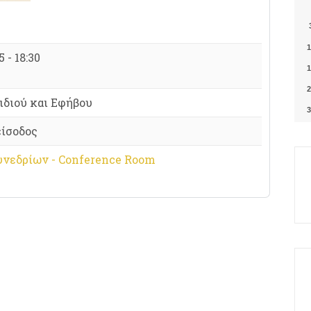
1
 - 18:30
1
2
ιδιού και Εφήβου
3
είσοδος
υνεδρίων - Conference Room