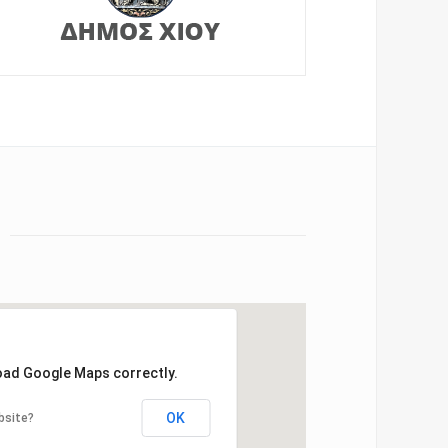
load Google Maps correctly.
OK
bsite?