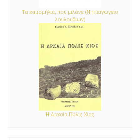
Τα χαμομήλια, που μιλάνε (Νηπιαγωγείο
λουλουδιών)
Η Αρχαία Πόλις Χίος