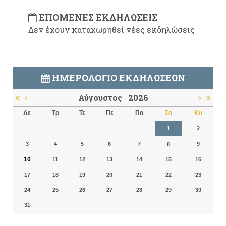
ΕΠΌΜΕΝΕΣ ΕΚΔΗΛΏΣΕΙΣ
Δεν έχουν καταχωρηθεί νέες εκδηλώσεις
ΗΜΕΡΟΛΌΓΙΟ ΕΚΔΗΛΏΣΕΩΝ
Αύγουστος
2026
Δε
Τρ
Τε
Πε
Πα
Σα
Κυ
1
2
3
4
5
6
7
9
8
10
11
12
13
14
15
16
17
18
19
20
21
22
23
24
25
26
27
28
29
30
31