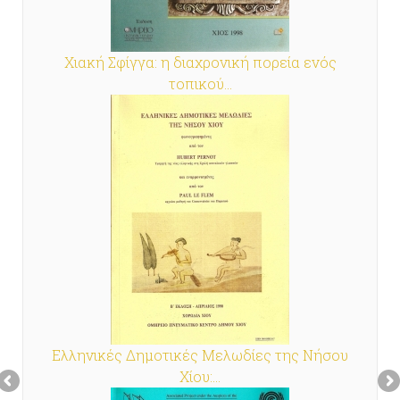
Χιακή Σφίγγα: η διαχρονική πορεία ενός
τοπικού...
Ελληνικές Δημοτικές Μελωδίες της Νήσου
Χίου:...