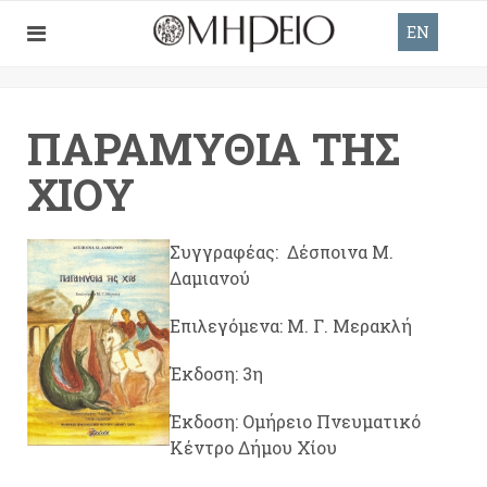
EN
ΠΑΡΑΜΎΘΙΑ ΤΗΣ
ΧΊΟΥ
Συγγραφέας: Δέσποινα Μ.
Δαμιανού
Επιλεγόμενα: Μ. Γ. Μερακλή
Έκδοση: 3η
Έκδοση: Ομήρειο Πνευματικό
Κέντρο Δήμου Χίου