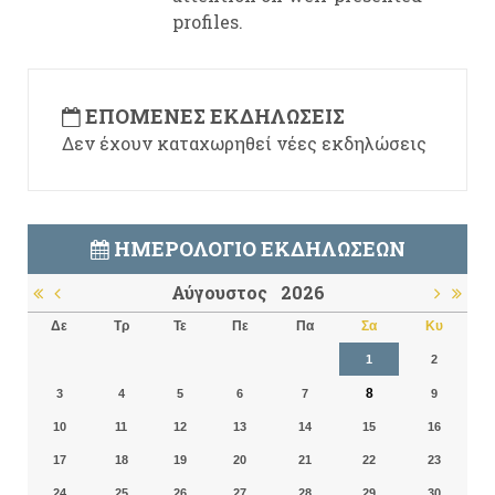
profiles.
ΕΠΌΜΕΝΕΣ ΕΚΔΗΛΏΣΕΙΣ
Δεν έχουν καταχωρηθεί νέες εκδηλώσεις
ΗΜΕΡΟΛΌΓΙΟ ΕΚΔΗΛΏΣΕΩΝ
Αύγουστος
2026
Δε
Τρ
Τε
Πε
Πα
Σα
Κυ
1
2
8
3
4
5
6
7
9
10
11
12
13
14
15
16
17
18
19
20
21
22
23
24
25
26
27
28
29
30