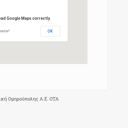
load Google Maps correctly.
OK
bsite?
ική Ομηρούπολης Α.Ε. ΟΤΑ