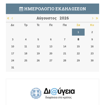
ΗΜΕΡΟΛΌΓΙΟ ΕΚΔΗΛΏΣΕΩΝ
Αύγουστος
2026
Δε
Τρ
Τε
Πε
Πα
Σα
Κυ
1
2
8
3
4
5
6
7
9
10
11
12
13
14
15
16
17
18
19
20
21
22
23
24
25
26
27
28
29
30
31