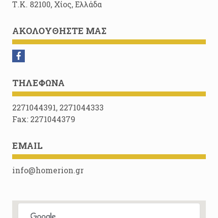
Τ.Κ. 82100, Χίος, Ελλάδα
ΑΚΟΛΟΥΘΉΣΤΕ ΜΑΣ
ΤΗΛΈΦΩΝΑ
2271044391, 2271044333
Fax: 2271044379
EMAIL
info@homerion.gr