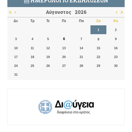
ΗΜΕΡΟΛΌΓΙΟ ΕΚΔΗΛΏΣΕΩΝ
Αύγουστος
2026
Δε
Τρ
Τε
Πε
Πα
Σα
Κυ
1
2
6
3
4
5
7
9
8
10
11
12
13
14
15
16
17
18
19
20
21
22
23
24
25
26
27
28
29
30
31