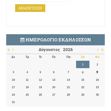
ΗΜΕΡΟΛΌΓΙΟ ΕΚΔΗΛΏΣΕΩΝ
Αύγουστος
2026
Δε
Τρ
Τε
Πε
Πα
Σα
Κυ
1
2
9
3
4
5
6
7
8
10
11
12
13
14
15
16
17
18
19
20
21
22
23
24
25
26
27
28
29
30
31