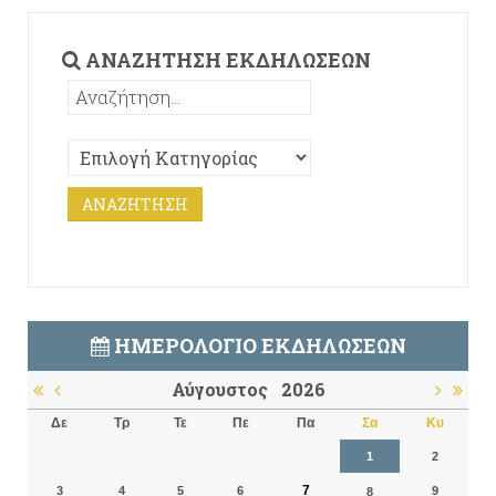
ΑΝΑΖΉΤΗΣΗ ΕΚΔΗΛΏΣΕΩΝ
ΗΜΕΡΟΛΌΓΙΟ ΕΚΔΗΛΏΣΕΩΝ
Αύγουστος
2026
Δε
Τρ
Τε
Πε
Πα
Σα
Κυ
1
2
7
3
4
5
6
9
8