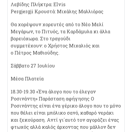
Λεβίδης Πλήκτρα: Elvis
Pergjergji Κρουστά: Μιχάλης Μαλλιόρας
Θα χορέψουν χορευτές από το Νέο Μελί
Μεγάρων, το Πιτυός, τα Καρδάμυλα κι άλλα
βορειόχωρα. Στο τραγούδι
συμμετέχουν: o Χρήστος Μιχαλιός και
ο Πέτρος Μαθιούδης.
Σάββατο 27
Io
υλίου
Μέσα Πλατεία
18.30-19.30 «Ένα άλογο που το έλεγαν
Ροσινάντη» Παράσταση αφήγησης Ο
Ροσινάντης είναι ένα γέρικο άλογο που το μόνο
που θέλει είναι μπόλικο σανό, καθαρό νεράκι
και ξεκούραση. Αντί γι΄αυτό τον αγοράζει ένας
φτωχός αλλά καλός άρχοντας που μάλλον δεν