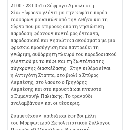
21.00 - 23.00 «Το Ξέφραγο Αμπέλι στη
Χίο» Ξέφρενο γλέντι με την κεφάτη παρέα
τεσσάρων μουσικών από την Αθήνα και τη
Σίφνο που με επιρροές από τη νησιώτικη
παράδοση φέρνουν κοντά μας έντεχνα,
παραδοσιακά και νησιώτικα ακούσματα με μια
φρέσκια προσέγγιση που παντρεύει τη
γνώριμη, αυθόρμητη πλευρά του παραδοσιακού
γλεντιού με το κέφι και τη ζωντάνια της
σύγχρονης διασκέδασης. Στην κιθάρα είναι
η Αντιγόνη Στάππα, στο βιολί ο Σπύρος
Λεμπέσης, στο λαούτο ο Γρηγόρης
Λεμπέσης και στα κρουστά και πνευστά
ο Εμμανουήλ Παλιάκης. Το τραγούδι
αναλαμβάνουν και οι τέσσερις.
Συμμετέχουν
παιδιά και έφηβοι μέλη
του Μορφωτικού Εκπολιτιστικού Συλλόγου
Πιτυούς «Ο Μάκελλος» Βιωματική