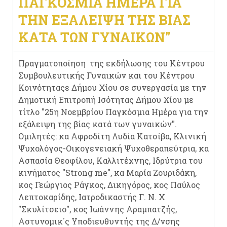
ΠΑΓΚΌΣΜΙΑ ΗΜΈΡΑ ΓΙΑ
ΤΗΝ ΕΞΆΛΕΙΨΗ ΤΗΣ ΒΊΑΣ
ΚΑΤΆ ΤΩΝ ΓΥΝΑΙΚΏΝ"
Πραγματοποίηση της εκδήλωσης του Κέντρου
Συμβουλευτικής Γυναικών και του Κέντρου
Κοινότηταςε Δήμου Χίου σε συνεργασία με την
Δημοτική Επιτροπή Ισότητας Δήμου Χίου με
τίτλο "25η Νοεμβρίου Παγκόσμια Ημέρα για την
εξάλειψη της βίας κατά των γυναικών".
Ομιλητές: κα Αφροδίτη Λυδία Κατσίβα, Κλινική
Ψυχολόγος-Οικογενειακή Ψυχοθεραπεύτρια, κα
Ασπασία Θεοφίλου, Καλλιτέχνης, Ιδρύτρια του
κινήματος "Strong me", κα Μαρία Ζουριδάκη,
κος Γεώργιος Ράγκος, Δικηγόρος, κος Παύλος
Λεπτοκαρίδης, Ιατροδικαστής Γ. Ν. Χ
"Σκυλίτσειο", κος Ιωάννης Αραμπατζής,
Αστυνομικ΄ς Υποδιευθυντής της Δ/νσης