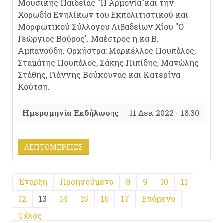
Μουσικής Παιδείας "Η Αρμονία"και την
Χορωδία Ενηλίκων του Εκπολιτιστικού και
Μορφωτικού Σύλλογου Λιβαδείων Χίου "Ο
Γεώργιος Βούρος'. Μαέστρος η κα Β.
Αμπανούδη. Ορχήστρα: Μαρκέλλος Πουπάλος,
Σταμάτης Πουπάλος, Σάκης Πιπίδης, Μανώλης
Στάθης, Γιάννης Βούκουνας και Κατερίνα
Κούτση.
Ημερομηνία Εκδήλωσης
11 Δεκ 2022 - 18:30
ΛΕΠΤΟΜΈΡΕΙΕΣ
Έναρξη
Προηγούμενο
8
9
10
11
12
13
14
15
16
17
Επόμενο
Τέλος