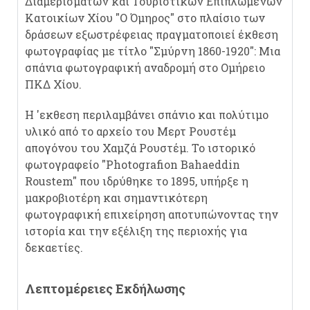
Διαμερισμάτων και Τουριστικών Επιπλωμένων
Κατοικίων Χίου "Ο Όμηρος" στο πλαίσιο των
δράσεων εξωστρέφειας πραγματοποιεί έκθεση
φωτογραφίας με τίτλο "Σμύρνη 1860-1920": Μια
σπάνια φωτογραφική αναδρομή στο Ομήρειο
ΠΚΔ Χίου.
Η 'εκθεση περιλαμβάνει σπάνιο και πολύτιμο
υλικό από το αρχείο του Μερτ Ρουστέμ
απογόνου του Χαμζά Ρουστέμ. Το ιστορικό
φωτογραφείο "Photografion Bahaeddin
Roustem" που ιδρύθηκε το 1895, υπήρξε η
μακροβιοτέρη και σημαντικότερη
φωτογραφική επιχείρηση αποτυπώνοντας την
ιστορία και την εξέλιξη της περιοχής για
δεκαετίες.
Λεπτομέρειες Εκδήλωσης