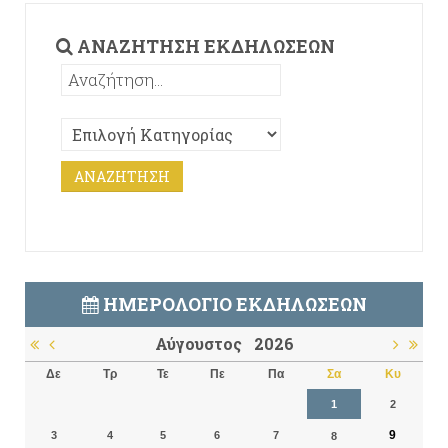
ΑΝΑΖΉΤΗΣΗ ΕΚΔΗΛΏΣΕΩΝ
ΗΜΕΡΟΛΌΓΙΟ ΕΚΔΗΛΏΣΕΩΝ
Αύγουστος
2026
Δε
Τρ
Τε
Πε
Πα
Σα
Κυ
1
2
9
3
4
5
6
7
8