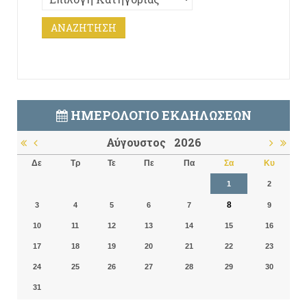
ΗΜΕΡΟΛΌΓΙΟ ΕΚΔΗΛΏΣΕΩΝ
Αύγουστος
2026
Δε
Τρ
Τε
Πε
Πα
Σα
Κυ
1
2
8
3
4
5
6
7
9
10
11
12
13
14
15
16
17
18
19
20
21
22
23
24
25
26
27
28
29
30
31