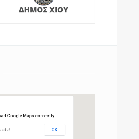
load Google Maps correctly.
OK
bsite?