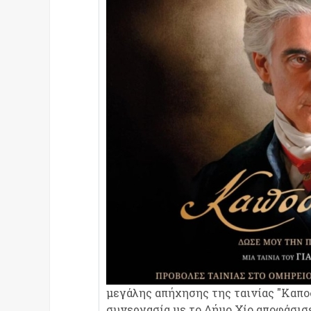
μεγάλης απήχησης της ταινίας "Καπο
συνεργασία με το Δήμο Χίο αποφάσισε