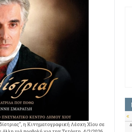
δίστριας", η Κινηματογραφική Λέσχη Χίου σε
Δ
 άλλη μιά προβολή για την Τετάρτη 4/2/2026