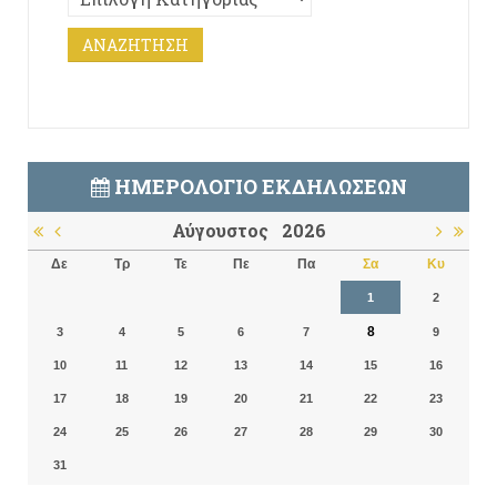
ΗΜΕΡΟΛΌΓΙΟ ΕΚΔΗΛΏΣΕΩΝ
Αύγουστος
2026
Δε
Τρ
Τε
Πε
Πα
Σα
Κυ
1
2
8
3
4
5
6
7
9
10
11
12
13
14
15
16
17
18
19
20
21
22
23
24
25
26
27
28
29
30
31