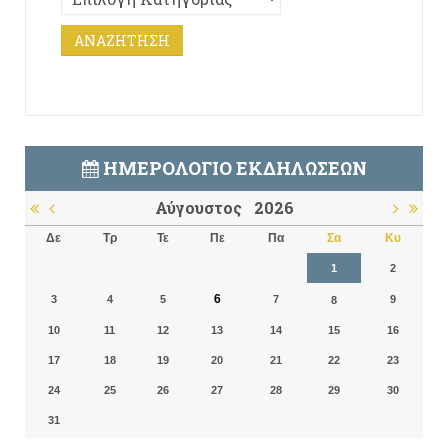
ΗΜΕΡΟΛΌΓΙΟ ΕΚΔΗΛΏΣΕΩΝ
Αύγουστος
2026
Δε
Τρ
Τε
Πε
Πα
Σα
Κυ
1
2
6
3
4
5
7
9
8
10
11
12
13
14
15
16
17
18
19
20
21
22
23
24
25
26
27
28
29
30
31