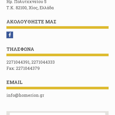
Ηρ. Πολυτεχνείου 5
Τ.Κ. 82100, Χίος, Ελλάδα
ΑΚΟΛΟΥΘΉΣΤΕ ΜΑΣ
ΤΗΛΈΦΩΝΑ
2271044391, 2271044333
Fax: 2271044379
EMAIL
info@homerion.gr