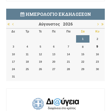
ΗΜΕΡΟΛΌΓΙΟ ΕΚΔΗΛΏΣΕΩΝ
Αύγουστος
2026
Δε
Τρ
Τε
Πε
Πα
Σα
Κυ
1
2
9
3
4
5
6
7
8
10
11
12
13
14
15
16
17
18
19
20
21
22
23
24
25
26
27
28
29
30
31