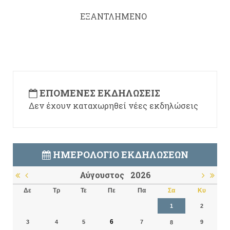
ΕΞΑΝΤΛΗΜΕΝΟ
ΕΠΌΜΕΝΕΣ ΕΚΔΗΛΏΣΕΙΣ
Δεν έχουν καταχωρηθεί νέες εκδηλώσεις
ΗΜΕΡΟΛΌΓΙΟ ΕΚΔΗΛΏΣΕΩΝ
Αύγουστος
2026
Δε
Τρ
Τε
Πε
Πα
Σα
Κυ
1
2
6
3
4
5
7
9
8